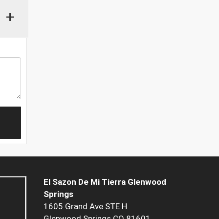
+
El Sazon De Mi Tierra Glenwood
Springs
1605 Grand Ave STE H
Glenwood Springs CO 81601