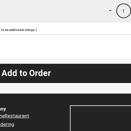
-
1
to an additional charge.)
 Add to Order
ny
heRestaurant
dering