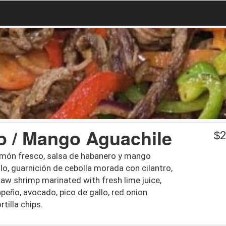
o / Mango Aguachile
$
2
món fresco, salsa de habanero y mango
llo, guarnición de cebolla morada con cilantro,
aw shrimp marinated with fresh lime juice,
eño, avocado, pico de gallo, red onion
tilla chips.