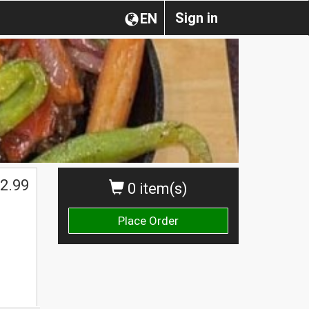
Sign in
EN
2.99
0 item(s)
Place Order