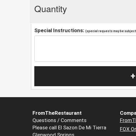
Quantity
Special Instructions:
(special requests may be subject 
+
FromTheRestaurant
Compa
Questions / Comments
FromT
Please call El Sazon De Mi Tierra
FOX Or
Glenwood Springs